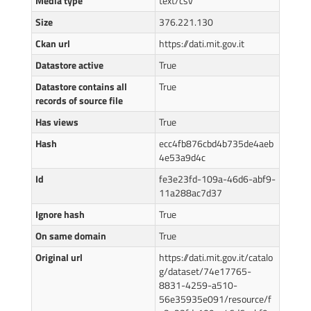
Media type
text/csv
Size
376.221.130
Ckan url
https://dati.mit.gov.it
Datastore active
True
Datastore contains all
True
records of source file
Has views
True
Hash
ecc4fb876cbd4b735de4aeb
4e53a9d4c
Id
fe3e23fd-109a-46d6-abf9-
11a288ac7d37
Ignore hash
True
On same domain
True
Original url
https://dati.mit.gov.it/catalo
g/dataset/74e17765-
8831-4259-a510-
56e35935e091/resource/f