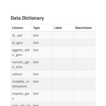
Data Dictionary
Column
Type
Label
Descrizione
dt_upd
text
id_gara
text
oggetto_dell
text
a_gara
numero_gar
text
a_anac
settore
text
modalita_re
text
alizzazione
importo_gar
text
a
num_tot_lot
text