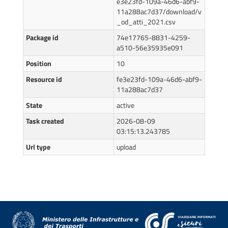
e3e23fd-109a-46d6-abf9-
11a288ac7d37/download/v
_od_atti_2021.csv
Package id
74e17765-8831-4259-
a510-56e35935e091
Position
10
Resource id
fe3e23fd-109a-46d6-abf9-
11a288ac7d37
State
active
Task created
2026-08-09
03:15:13.243785
Url type
upload