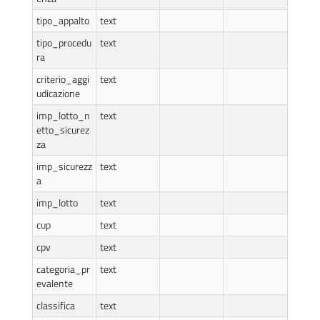
tipo_appalto
text
tipo_procedu
text
ra
criterio_aggi
text
udicazione
imp_lotto_n
text
etto_sicurez
za
imp_sicurezz
text
a
imp_lotto
text
cup
text
cpv
text
categoria_pr
text
evalente
classifica
text