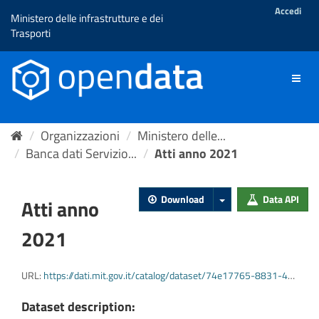
Salta
Accedi
Ministero delle infrastrutture e dei
al
Trasporti
contenuto
Toggle
naviga
Organizzazioni
Ministero delle...
Banca dati Servizio...
Atti anno 2021
Download
Data API
Atti anno
2021
URL:
https://dati.mit.gov.it/catalog/dataset/74e17765-8831-4259-a510-56e35935e091/resource/fe3e23fd-109a-46d6-abf9-11a288ac7d37/download/v_od_atti_2021.csv
Dataset description: