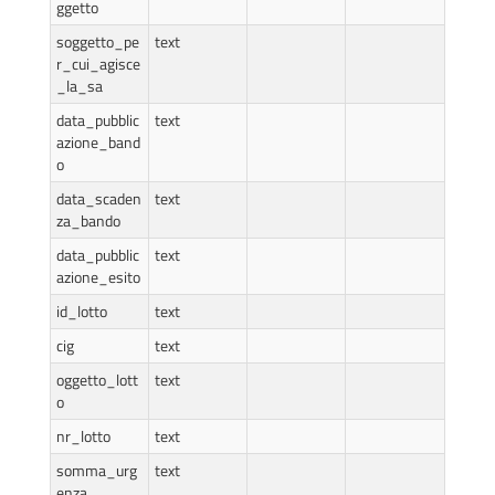
ggetto
soggetto_pe
text
r_cui_agisce
_la_sa
data_pubblic
text
azione_band
o
data_scaden
text
za_bando
data_pubblic
text
azione_esito
id_lotto
text
cig
text
oggetto_lott
text
o
nr_lotto
text
somma_urg
text
enza