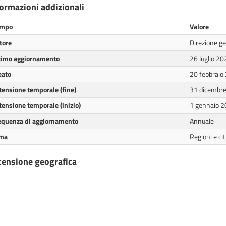
formazioni addizionali
mpo
Valore
tore
Direzione gen
timo aggiornamento
26 luglio 2
eato
20 febbraio
tensione temporale (fine)
31 dicembr
tensione temporale (inizio)
1 gennaio 
equenza di aggiornamento
Annuale
ma
Regioni e cit
tensione geografica