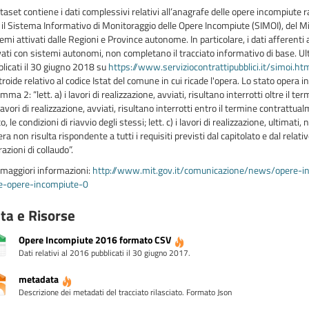
ataset contiene i dati complessivi relativi all’anagrafe delle opere incompiute 
 il Sistema Informativo di Monitoraggio delle Opere Incompiute (SIMOI), del Min
emi attivati dalle Regioni e Province autonome. In particolare, i dati afferen
vati con sistemi autonomi, non completano il tracciato informativo di base. Ult
blicati il 30 giugno 2018 su
https://www.serviziocontrattipubblici.it/simoi.ht
roide relativo al codice Istat del comune in cui ricade l'opera. Lo stato oper
mma 2: “lett. a) i lavori di realizzazione, avviati, risultano interrotti oltre il 
 lavori di realizzazione, avviati, risultano interrotti entro il termine contrattu
o, le condizioni di riavvio degli stessi; lett. c) i lavori di realizzazione, ultima
era non risulta rispondente a tutti i requisiti previsti dal capitolato e dal rela
azioni di collaudo”.
 maggiori informazioni:
http://www.mit.gov.it/comunicazione/news/opere-i
le-opere-incompiute-0
ta e Risorse
Opere Incompiute 2016 formato CSV
Dati relativi al 2016 pubblicati il 30 giugno 2017.
metadata
Descrizione dei metadati del tracciato rilasciato. Formato Json