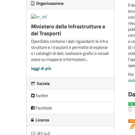
Organizzazione
Il d
loro
sist
rile
Ministero delle Infrastrutture e
pub
dei Trasporti
cent
OpenData contiene i dati riguardanti le infra
e co
strutture e i trasporti e permette di esplorar
b) i
e i cataloghi di dati, realizzare grafici e visuali
stat
zzare su mappa le informazioni...
l'op
oper
leggi di più
Per
del
Sociale
Da
Twitter
Facebook
Licenza
CC-BY-4.0