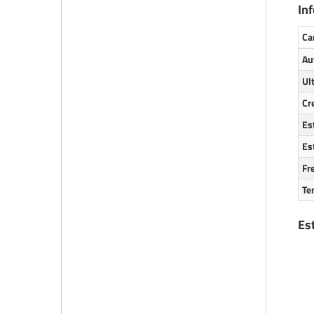
In
Ca
Au
Ul
Cr
Es
Es
Fr
Te
Es