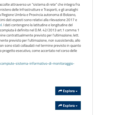
raccolte attraverso un “sistema di rete” che integra fra
istero delle Infrastrutture e Trasporti, e gli analoghi
ti a Regione Umbria e Provincia autonoma di Bolzano,
imi dati esposti sono relativi alla rilevazione 2017 e
ml
. I dati contengono la latitudine e longitudine del
a incompiuta è definito nel D.M. 42/2013 art.1 comma 1
termine contrattualmente previsto per l'ultimazione; lett.
almente previsto per l'ultimazione, non sussistendo, allo
ti, non sono stati collaudati nel termine previsto in quanto
tivo progetto esecutivo, come accertato nel corso delle
ncompiute-sistema-informativo-di-monitoraggio-
Esplora
Esplora